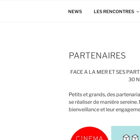
Aller
au
NEWS
LES RENCONTRES
contenu
principal
PARTENAIRES
FACE A LA MER ET SES PAR
30 N
Petits et grands, des partenari
se réaliser de manière sereine.
bienveillance et leur engageme