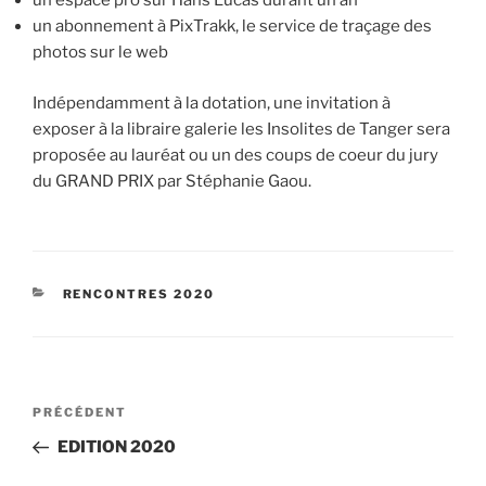
un espace pro sur Hans Lucas durant un an
un abonnement à PixTrakk, le service de traçage des
photos sur le web
Indépendamment à la dotation, une invitation à
exposer à la libraire galerie les Insolites de Tanger sera
proposée au lauréat ou un des coups de coeur du jury
du GRAND PRIX par Stéphanie Gaou.
CATÉGORIES
RENCONTRES 2020
Navigation
Article
PRÉCÉDENT
de
précédent
EDITION 2020
l’article