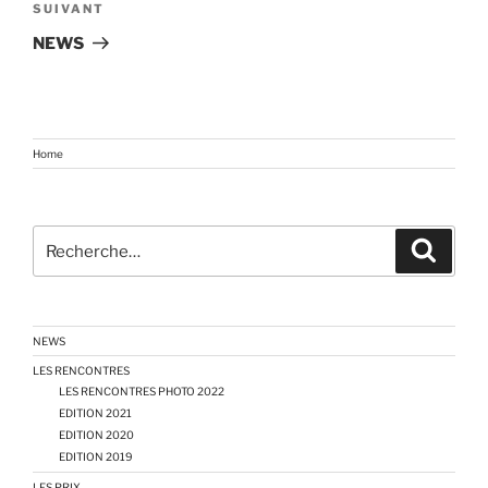
Article
SUIVANT
suivant
NEWS
Home
Recherche
Recher
pour
:
NEWS
LES RENCONTRES
LES RENCONTRES PHOTO 2022
EDITION 2021
EDITION 2020
EDITION 2019
LES PRIX